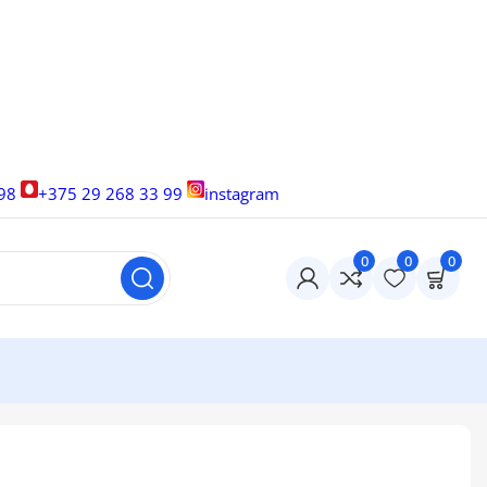
 98
+375 29 268 33 99
instagram
0
0
0