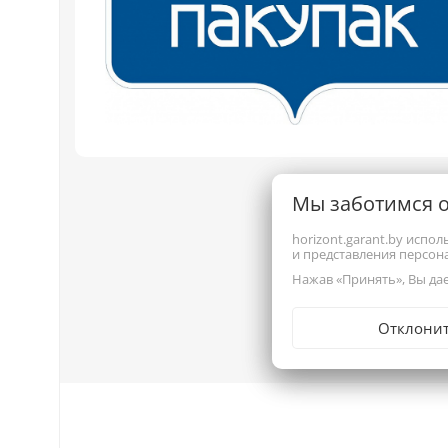
Мы заботимся 
horizont.garant.by испо
и представления персо
Нажав «Принять», Вы дае
Отклони